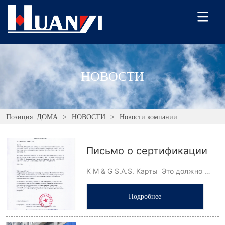
НОВОСТИ
Позиция:
ДОМА
>
НОВОСТИ
>
Новости компании
Письмо о сертификации
К M & G S.A.S. Карты  Это должно 
подтвердить, что Компания 
Подробнее
Dongguan Huanyi Instrument 
Technology Co., Ltd. а также Хуаньи 