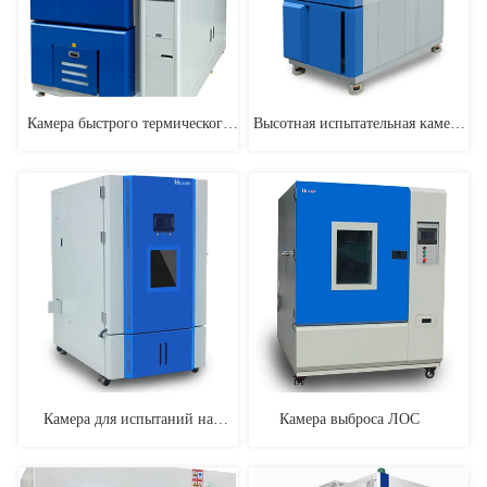
Камера быстрого термического
Высотная испытательная камера
цикла
для имитации низкого давления
Камера для испытаний на
Камера выброса ЛОС ㅤ ㅤ ㅤ ㅤ
выброс формальдегида объемом