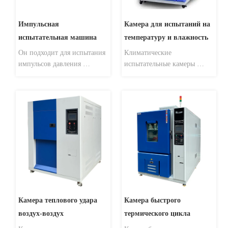
Импульсная 
Камера для испытаний на 
испытательная машина
температуру и влажность
Он подходит для испытания 
Климатические 
импульсов давления 
испытательные камеры 
автомобильных деталей, 
широко используются при 
таких как CO 2  и трубы 
тестировании различных 
кондиционирования 
типов материалов на 
воздуха.
устойчивость к жаре, 
холоду, сухости и 
влажности. Он применим 
для проверки качества всех 
типов электронных 
продуктов, электроприборов 
и продуктов св...
Камера теплового удара 
Камера быстрого 
воздух-воздух
термического цикла