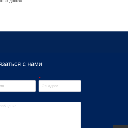
нных досках
язаться с нами
*