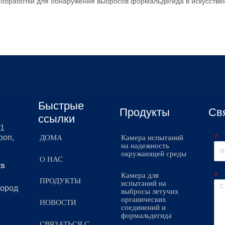
 обработки для обнаружения выбросов формальдегида в искусстве
Быстрые
Продукты
Св
ссылки
51
*
oon,
ДОМА
Камера испытаний
на надежность
окружающей среды
О НАС
ts
*
Камера для
ПРОДУКТЫ
испытаний на
город
выбросы летучих
органических
НОВОСТИ
соединений и
формальдегида
СВЯЗАТЬСЯ С