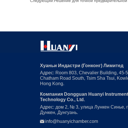
Следующий:
Решение для точной предварительной
Хуаньи Индастри (Гонконг) Лимитед
Адрес: Room 803, Chevalier Building, 45-
Chatham Road South, Tsim Sha Tsui, Kowl
Hong Kong.
Компания Dongguan Huanyi Instrumen
Technology Co., Ltd.
Адрес: дом 2, № 3, улица Лункен Синье, 
Дункен, Дунгуань.
info@huanyichamber.com