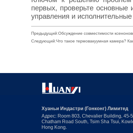
Предыдущий:
Обсуждение совместимости ксенонов
Следующий:
Что такое термовакуумная камера? Как
Хуаньи Индастри (Гонконг) Лимитед
Адрес: Room 803, Chevalier Building, 45-
Chatham Road South, Tsim Sha Tsui, Kowl
Hong Kong.