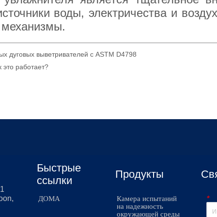
ых дуговых выветривателей с ASTM D4798
 это работает?
Быстрые
Продукты
Св
ссылки
51
*
oon,
ДОМА
Камера испытаний
на надежность
окружающей среды