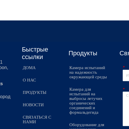
Быстрые
Продукты
Св
ссылки
51
*
oon,
ДОМА
Камера испытаний
на надежность
окружающей среды
О НАС
ts
*
Камера для
ПРОДУКТЫ
испытаний на
город
выбросы летучих
органических
НОВОСТИ
соединений и
формальдегида
СВЯЗАТЬСЯ С
НАМИ
Оборудование для