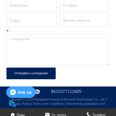
*
Отправить сообщение
8615377712685
Ask us
Copyright © 2023 Dongguan Huanyi Instrument Technology Co., Ltd.
Privacy Policy
Terms and Conditions
Powered by iglobalwin.com
Дома
Эл. почта
Телефон