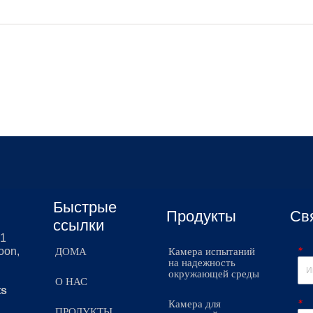
Быстрые
Продукты
Св
ссылки
51
*
oon,
ДОМА
Камера испытаний
на надежность
окружающей среды
О НАС
ts
*
Камера для
ПРОДУКТЫ