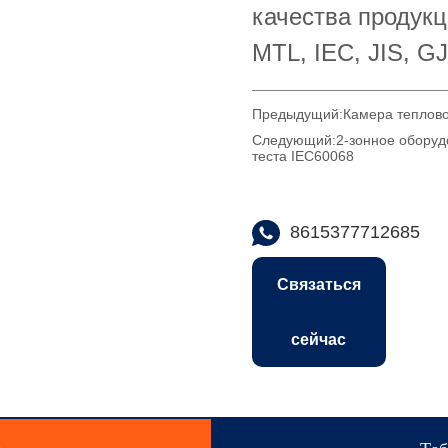
Предыдущий:
Камера теплово
Следующий:
2-зонное оборуд
теста IEC60068
8615377712685
Связаться
сейчас