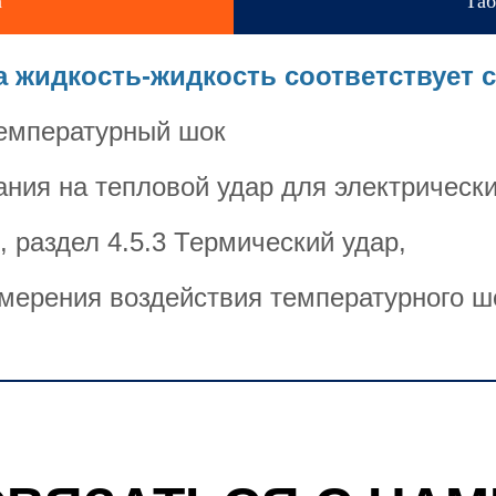
а
Таб