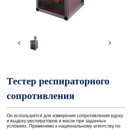
Тестер респираторного 
сопротивления ㅤ ㅤㅤ ㅤ