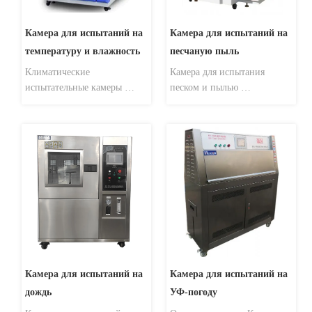
Камера для испытаний на 
Камера для испытаний на 
температуру и влажность
песчаную пыль ㅤ ㅤ ㅤ
Климатические 
Камера для испытания 
испытательные камеры 
песком и пылью 
широко используются при 
используется для испытания 
тестировании различных 
пыли, включая плавающую 
типов материалов на 
пыль и циклонную пыль: 
устойчивость к жаре, 
для всех видов 
холоду, сухости и 
автомобильных деталей, 
влажности. Он применим 
таких как автомобильные 
для проверки качества всех 
лампы, счетчик, ремень 
типов электронных 
безопасности, регулятор 
продуктов, электроприборов 
сиденья, грязезащитный 
и продуктов св...
чехол эл...
Камера для испытаний на 
Камера для испытаний на 
дождь ㅤ ㅤ ㅤ ㅤ ㅤ ㅤ
УФ-погоду ㅤ