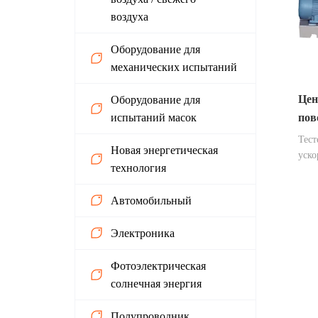
прим
воздуха
каче
элек
Оборудование для
элек
механических испытаний
св...
Цен
Оборудование для
пово
испытаний масок
Тест
Новая энергетическая
уско
технология
рыча
опре
Автомобильный
и пр
элек
Электроника
небо
друг
элек
Фотоэлектрическая
подв
солнечная энергия
сред
Полупроводник