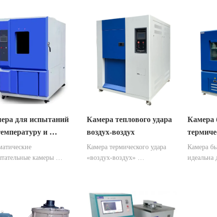
ера для испытаний 
Камера теплового удара 
Камера 
температуру и 
воздух-воздух
термиче
жность
атические 
Камера термического удара 
Камера бы
тательные камеры 
«воздух-воздух» 
идеальна 
ко используются при 
предназначена для анализа и 
требующи
ировании различных 
оценки характеристик и 
изменений
в материалов на 
поведения образцов в 
изменения
йчивость к жаре, холоду, 
конкретных условиях 
образца 1
сти и влажности. Он 
окружающей среды и широко 
изменения