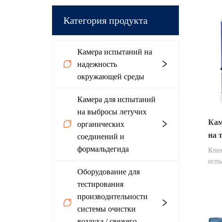
Категория продукта
Камера испытаний на
надежность
окружающей среды
Камера для испытаний
на выбросы летучих
Кам
органических
на 
соединений и
вла
формальдегида
Клим
испы
Оборудование для
широ
тест
тестирования
типо
производительности
усто
системы очистки
сухо
воздуха / свежего