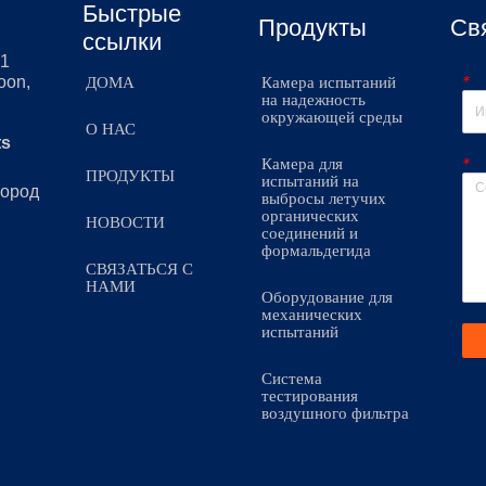
Быстрые
Продукты
Св
ссылки
51
*
oon,
ДОМА
Камера испытаний
на надежность
окружающей среды
О НАС
ts
*
Камера для
ПРОДУКТЫ
испытаний на
город
выбросы летучих
органических
НОВОСТИ
соединений и
формальдегида
СВЯЗАТЬСЯ С
НАМИ
Оборудование для
механических
испытаний
Система
тестирования
воздушного фильтра