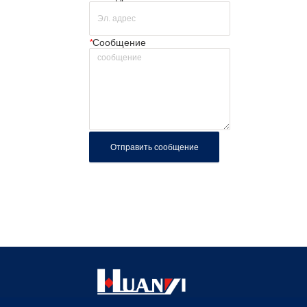
испы
  GJ
испы
*
Сообщение
окру
лабо
техн
высо
испы
  GJ
испы
Отправить сообщение
окру
лабо
– ис
темп
  GB
«Тех
испы
влаж
  GB
«Тех
высо