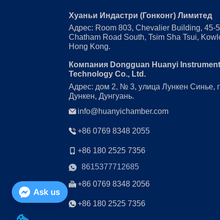
низк
Хуаньи Индастри (Гонконг) Лимитед
испы
Адрес: Room 803, Chevalier Building, 45-
  GB
Chatham Road South, Tsim Sha Tsui, Kowl
пров
Hong Kong.
экол
Част
Компания Dongguan Huanyi Instrumen
Technology Co., Ltd.
темп
  GB
Адрес: дом 2, № 3, улица Лункен Синье, 
пров
Дункен, Дунгуань.
испы
info@huanyichamber.com
окру
элек
+86 0769 8348 2055
изде
обор
+86 180 2525 7356
на в
8615377712685
  GB
акку
+86 0769 8348 2056
Ask us
элек
+86 180 2525 7356
  GB
рисо