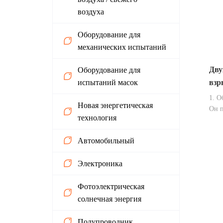
прим
воздуха
каче
элек
Оборудование для
элек
механических испытаний
св...
Дву
Оборудование для
взр
испытаний масок
исп
1. О
Новая энергетическая
для
Он п
технология
при 
тем
темп
Автомобильный
тепл
элек
Электроника
меха
изде
мате
Фотоэлектрическая
испы
солнечная энергия
наде
и ма
Полупроводник