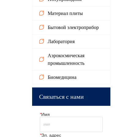
моде
темп
Материал плиты
2. С
  GB
Бытовой электроприбор
«Эко
элек
Лаборатория
изде
на п
Аэрокосмическая
тепл
промышленность
  GB
«Эко
Биомедицина
элек
изде
низк
Связаться с нами
испы
  GB
«Эко
*
Имя
элек
изде
высо
*
Эл. адрес