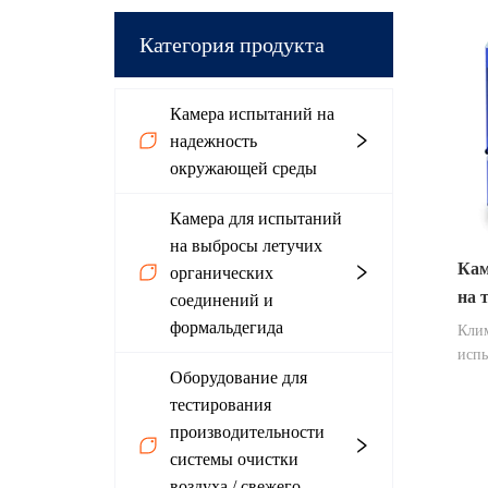
Категория продукта
Камера испытаний на
надежность
окружающей среды
Камера для испытаний
на выбросы летучих
Кам
органических
на 
соединений и
вла
формальдегида
Клим
испы
Оборудование для
широ
тест
тестирования
типо
производительности
усто
системы очистки
сухо
воздуха / свежего